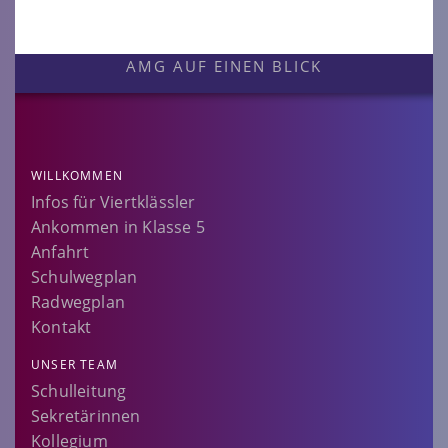
AMG AUF EINEN BLICK
WILLKOMMEN
Infos für Viertklässler
Ankommen in Klasse 5
Anfahrt
Schulwegplan
Radwegplan
Kontakt
UNSER TEAM
Schulleitung
Sekretärinnen
Kollegium