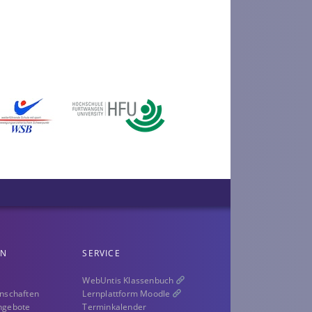
EN
SERVICE
WebUntis Klassenbuch
nschaften
Lernplattform Moodle
ngebote
Terminkalender