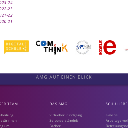
2023-24
2022-23
2021-22
2020-21
AMG AUF EINEN BLICK
SER TEAM
DAS AMG
SCHULLEB
ulleitung
Virtueller Rundgang
Galerie
retärinnen
Selbstverständnis
Arbeitsgemei
legium
Fächer
Betreuungsa