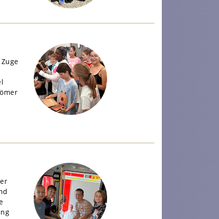
 Zuge
l
Römer
er
nd
e
ung