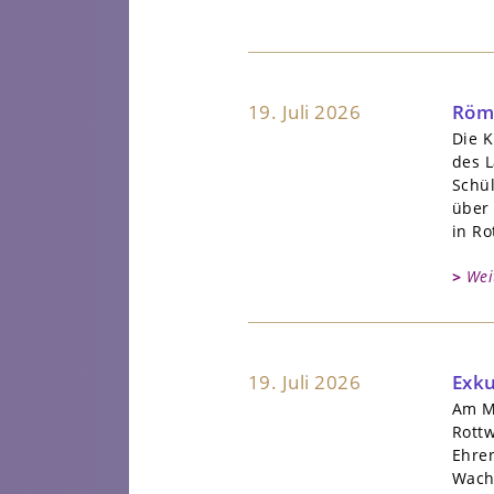
19. Juli 2026
Röme
Die 
des L
Schül
über 
in Ro
Wei
19. Juli 2026
Exku
Am M
Rott
Ehre
Wach