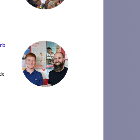
rb
de