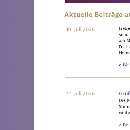
Aktuelle Beiträge 
Lieb
30. Juli 2026
schö
am M
Fests
Homep
Wei
22. Juli 2026
Grüß
Die K
Stimm
weite
Wei