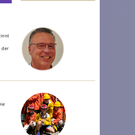
innt
f der
Die