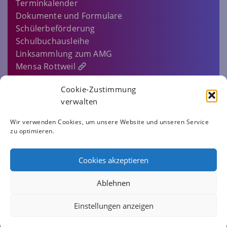
Terminkalender
Dokumente und Formulare
Schülerbeförderung
Schulbuchausleihe
Linksammlung zum AMG
Mensa Rottweil
Sitemap
Cookie-Zustimmung
EINLOGGEN…
verwalten
IMPRESSUM
Wir verwenden Cookies, um unsere Website und unseren Service
zu optimieren.
DATENSCHUTZERKLÄRUNG
COOKIE-RICHTLINIE (EU)
Cookies akzeptieren
AMG.ROTTWEIL
Ablehnen
Einstellungen anzeigen
ALBERTUS-MAGNUS-GYMNASIUM ROTTWEIL