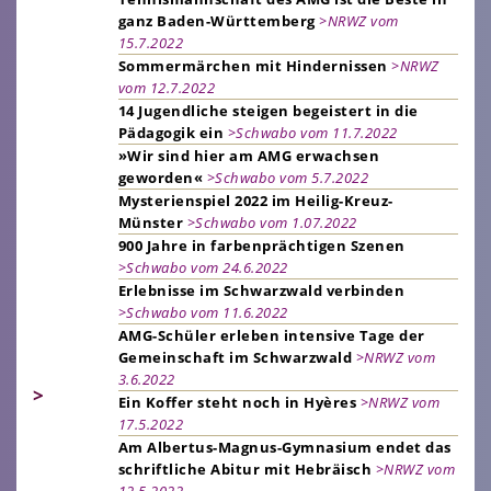
ganz Baden-Württemberg
>NRWZ vom
15.7.2022
Sommermärchen mit Hindernissen
>NRWZ
vom 12.7.2022
14 Jugendliche steigen begeistert in die
Pädagogik ein
>Schwabo vom 11.7.2022
»Wir sind hier am AMG erwachsen
geworden«
>Schwabo vom 5.7.2022
Mysterienspiel 2022 im Heilig-Kreuz-
Münster
>Schwabo vom 1.07.2022
900 Jahre in farbenprächtigen Szenen
>Schwabo vom 24.6.2022
Erlebnisse im Schwarzwald verbinden
>Schwabo vom 11.6.2022
AMG-Schüler erleben intensive Tage der
Gemeinschaft im Schwarzwald
>NRWZ vom
3.6.2022
>
Ein Koffer steht noch in Hyères
>NRWZ vom
17.5.2022
Am Albertus-Magnus-Gymnasium endet das
schriftliche Abitur mit Hebräisch
>NRWZ vom
12.5.2022