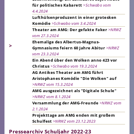
für politisches Kabarett
>Schwabo vom
4.4.2024
Lufthülsenproduzent in einer grotesken
Komödie
>Schwabo vom 3.4.2024
Theater am AMG: Der gefakte Faker
>NRWZ
vom 27.3.2024
Ehemalige des Albertus-Magnus-
>
Gymnasiums feiern 60 Jahre Abitur
>NRWZ
vom 23.3.2024
Ein Abend über den Wolken anno 423 vor
Christus
>Schwabo vom 19.3.2024
AG Antikes Theater am AMG führt
Aristophanes Komödie "Die Wolken" auf
>NRWZ vom 15.3.2024
AMG ausgezeichnet als "Digitale Schule"
>NRWZ vom 8.1.2024
Versammlung der AMG-Freunde
>NRWZ vom
2.1.2024
Projekttage am AMG enden mit großem
Schulfest
>NRWZ vom 23.12.2023
Pressearchiv Schuljahr 2022-23