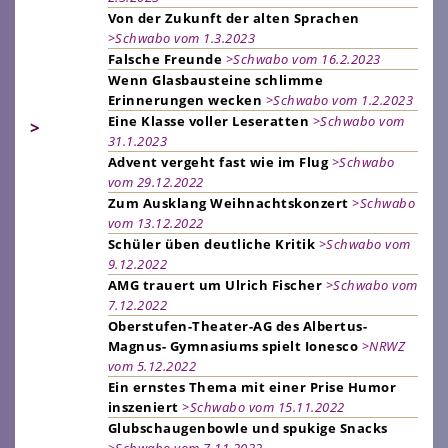
Von der Zukunft der alten Sprachen
>Schwabo vom 1.3.2023
Falsche Freunde
>Schwabo vom 16.2.2023
Wenn Glasbausteine schlimme
Erinnerungen wecken
>Schwabo vom 1.2.2023
Eine Klasse voller Leseratten
>Schwabo vom
>
31.1.2023
Advent vergeht fast wie im Flug
>Schwabo
vom 29.12.2022
Zum Ausklang Weihnachtskonzert
>Schwabo
vom 13.12.2022
Schüler üben deutliche Kritik
>Schwabo vom
9.12.2022
AMG trauert um Ulrich Fischer
>Schwabo vom
7.12.2022
Oberstufen-Theater-AG des Albertus-
Magnus- Gymnasiums spielt Ionesco
>NRWZ
vom 5.12.2022
Ein ernstes Thema mit einer Prise Humor
inszeniert
>Schwabo vom 15.11.2022
Glubschaugenbowle und spukige Snacks
>Schwabo vom 7.11.2022