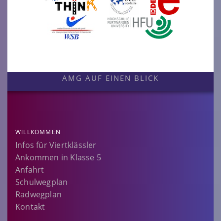
AMG AUF EINEN BLICK
WILLKOMMEN
Infos für Viertklässler
Ankommen in Klasse 5
Anfahrt
Schulwegplan
Radwegplan
Kontakt