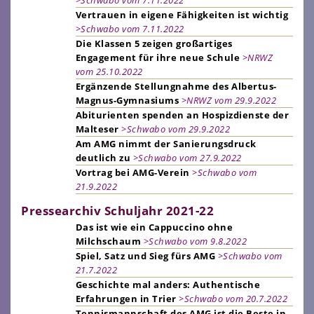
Vertrauen in eigene Fähigkeiten ist wichtig
>Schwabo vom 7.11.2022
Die Klassen 5 zeigen großartiges
Engagement für ihre neue Schule
>NRWZ
vom 25.10.2022
Ergänzende Stellungnahme des Albertus-
Magnus-Gymnasiums
>NRWZ vom 29.9.2022
Abiturienten spenden an Hospizdienste der
Malteser
>Schwabo vom 29.9.2022
Am AMG nimmt der Sanierungsdruck
deutlich zu
>Schwabo vom 27.9.2022
Vortrag bei AMG-Verein
>Schwabo vom
21.9.2022
Pressearchiv Schuljahr 2021-22
Das ist wie ein Cappuccino ohne
Milchschaum
>Schwabo vom 9.8.2022
Spiel, Satz und Sieg fürs AMG
>Schwabo vom
21.7.2022
Geschichte mal anders: Authentische
Erfahrungen in Trier
>Schwabo vom 20.7.2022
Tennismannschaft des AMG ist die Beste in