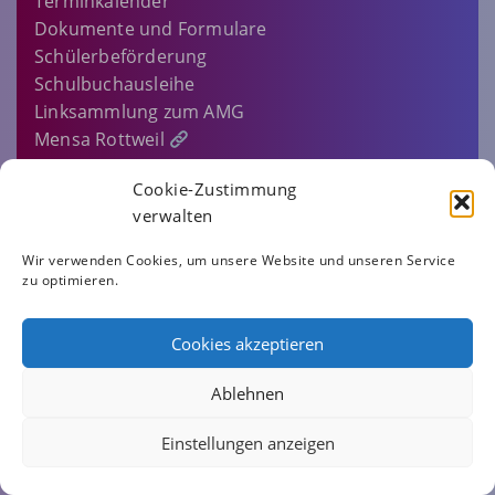
Terminkalender
Dokumente und Formulare
Schülerbeförderung
Schulbuchausleihe
Linksammlung zum AMG
Mensa Rottweil
Sitemap
Cookie-Zustimmung
EINLOGGEN…
verwalten
IMPRESSUM
Wir verwenden Cookies, um unsere Website und unseren Service
zu optimieren.
DATENSCHUTZERKLÄRUNG
COOKIE-RICHTLINIE (EU)
Cookies akzeptieren
AMG.ROTTWEIL
Ablehnen
Einstellungen anzeigen
ALBERTUS-MAGNUS-GYMNASIUM ROTTWEIL