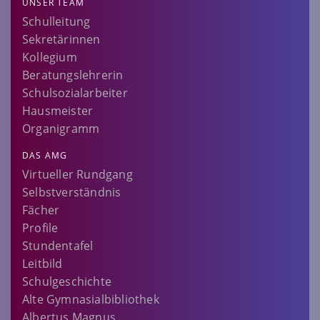
UNSER TEAM
Schulleitung
Sekretärinnen
Kollegium
Beratungslehrerin
Schulsozialarbeiter
Hausmeister
Organigramm
DAS AMG
Virtueller Rundgang
Selbstverständnis
Fächer
Profile
Stundentafel
Leitbild
Schulgeschichte
Alte Gymnasialbibliothek
Albertus Magnus