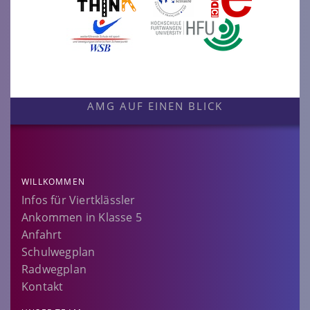
AMG AUF EINEN BLICK
WILLKOMMEN
Infos für Viertklässler
Ankommen in Klasse 5
Anfahrt
Schulwegplan
Radwegplan
Kontakt