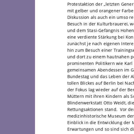
Protestaktion der „letzten Gene
mit gelber und orangener Farbe 
Diskussion als auch ein umso re
Besuch in der Kulturbrauerei, w
und dem Stasi-Gefängnis Hohens
eine verdiente Stärkung bei Ko
zunächst je nach eigenen Inter
hin zum Besuch einer Trainingse
und dort zu einem hautnahen po
prominenten Politikern wie Kar
gemeinsamen Abendessen im Gäs
Bundestag und das Leben der A
tollen Blickes auf Berlin bei Na
der Fokus lag wieder auf der Be
Müttern mit ihren Kindern als S
Blindenwerkstatt Otto Weidt, d
Rettungsaktionen stand. Vor der
medizinhistorische Museum der
Einblick in die Entwicklung der 
Erwartungen und so sind sich di