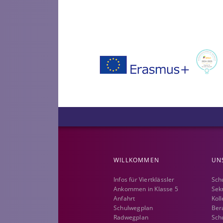
WILLKOMMEN
UN
Infos für Viertklässler
Sch
Ankommen in Klasse 5
Sek
Anfahrt
Kol
Schulwegplan
Ber
Radwegplan
Schu