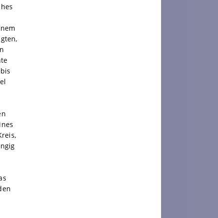
ches
einem
ngten,
nn
nte
bis
el
en
ines
reis,
angig
as
den