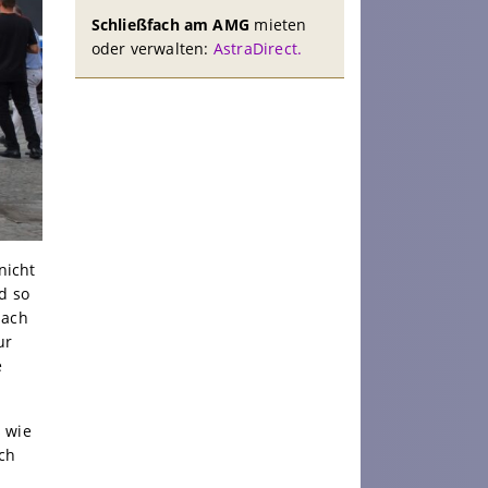
Schließfach am AMG
mieten
oder verwalten:
AstraDirect.
nicht
d so
nach
ur
e
 wie
ch