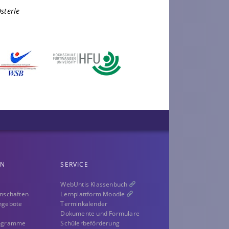
sterle
EN
SERVICE
WebUntis Klassenbuch
nschaften
Lernplattform Moodle
ngebote
Terminkalender
Dokumente und Formulare
rogramme
Schülerbeförderung