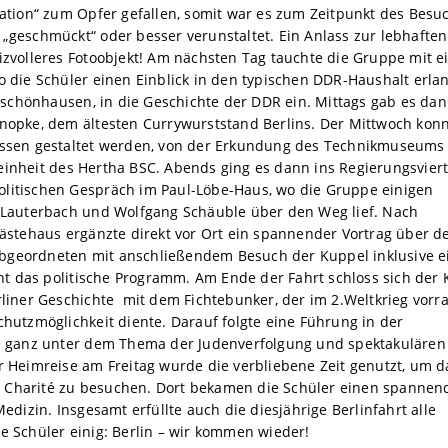
ration“ zum Opfer gefallen, somit war es zum Zeitpunkt des Besu
„geschmückt“ oder besser verunstaltet. Ein Anlass zur lebhaften
izvolleres Fotoobjekt! Am nächsten Tag tauchte die Gruppe mit 
o die Schüler einen Einblick in den typischen DDR-Haushalt erla
chönhausen, in die Geschichte der DDR ein. Mittags gab es da
nnopke, dem ältesten Currywurststand Berlins. Der Mittwoch kon
essen gestaltet werden, von der Erkundung des Technikmuseums 
inheit des Hertha BSC. Abends ging es dann ins Regierungsviert
litischen Gespräch im Paul-Löbe-Haus, wo die Gruppe einigen
l Lauterbach und Wolfgang Schäuble über den Weg lief. Nach
tehaus ergänzte direkt vor Ort ein spannender Vortrag über d
bgeordneten mit anschließendem Besuch der Kuppel inklusive e
cht das politische Programm. Am Ende der Fahrt schloss sich der K
rliner Geschichte mit dem Fichtebunker, der im 2.Weltkrieg vorr
chutzmöglichkeit diente. Darauf folgte eine Führung in der
ie ganz unter dem Thema der Judenverfolgung und spektakulären
 Heimreise am Freitag wurde die verbliebene Zeit genutzt, um d
 Charité zu besuchen. Dort bekamen die Schüler einen spannen
Medizin. Insgesamt erfüllte auch die diesjährige Berlinfahrt alle
e Schüler einig: Berlin – wir kommen wieder!