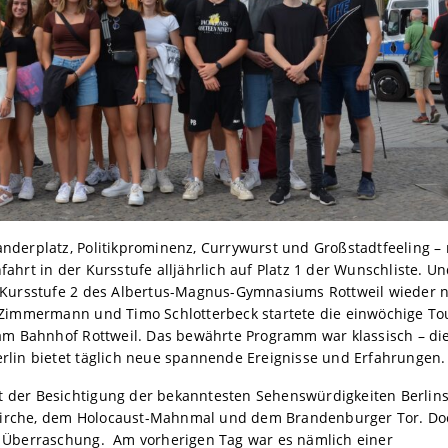
anderplatz, Politikprominenz, Currywurst und Großstadtfeeling – 
fahrt in der Kursstufe alljährlich auf Platz 1 der Wunschliste. Un
ie Kursstufe 2 des Albertus-Magnus-Gymnasiums Rottweil wieder 
n Zimmermann und Timo Schlotterbeck startete die einwöchige To
m Bahnhof Rottweil. Das bewährte Programm war klassisch – di
erlin bietet täglich neue spannende Ereignisse und Erfahrungen.
t der Besichtigung der bekanntesten Sehenswürdigkeiten Berlins
kirche, dem Holocaust-Mahnmal und dem Brandenburger Tor. Do
te Überraschung. Am vorherigen Tag war es nämlich einer