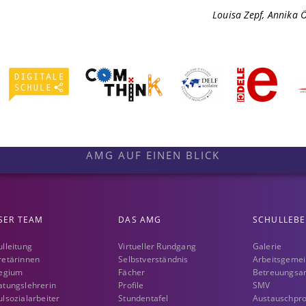
Louisa Zepf, Annika Ö
AMG AUF EINEN BLICK
SER TEAM
DAS AMG
SCHULLEB
ulleitung
Virtueller Rundgang
Galerie
retärinnen
Selbstverständnis
Arbeitsgemei
legium
Fächer
Betreuungsa
atungslehrerin
Profile
SMV
lsozialarbeiter
Stundentafel
Austauschp