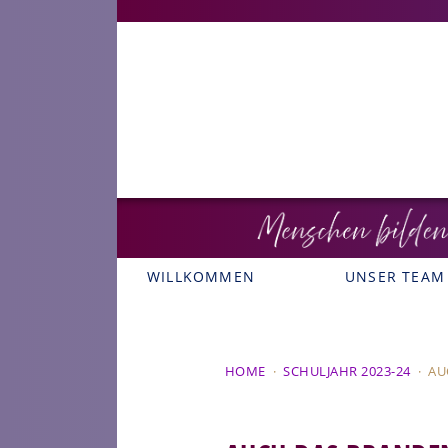
WILLKOMMEN
UNSER TEAM
HOME
·
SCHULJAHR 2023-24
·
AU