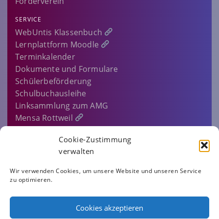
Förderverein
SERVICE
WebUntis Klassenbuch
Lernplattform Moodle
Terminkalender
Dokumente und Formulare
Schülerbeförderung
Schulbuchausleihe
Linksammlung zum AMG
Mensa Rottweil
Sitemap
Cookie-Zustimmung
EINLOGGEN…
verwalten
IMPRESSUM
Wir verwenden Cookies, um unsere Website und unseren Service
zu optimieren.
DATENSCHUTZERKLÄRUNG
COOKIE-RICHTLINIE (EU)
Cookies akzeptieren