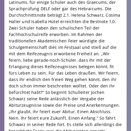
Latinums, für einige Schüler auch des Graecums, der
Sprachprüfung DELF oder gar des Hebraicums. Die
Durchschnittsnote beträgt 2,1. Helena Schwarz, Cosima
Haller und Isabella Hütel erreichten die Bestnote 1,0.
Zwei Schüler haben den schulischen Teil der
Fachhochschulreife erworben. Im Rahmen der
traditionellen Akademischen Feier würdigte die
Schulgemeinschaft dies im Festsaal und stieß auf die
mit dem Reifezeugnis erworbene Freiheit an. „Wir
feiern, liebe gerade-noch-Schüler, dass ihr mit der
Erlangung dieses Reifezeugnisses belegen könnt, fit
fürs Leben zu sein. Für das Leben draußen. Wir feiern,
dass ihr endlich den freien Weg gehen könnt, den ihr
doch schon immer beschreiten wolltet. Oder den ihr
befürchtet habt?“ So beginnt Schulleiter Jochen
Schwarz seine Rede anlässlich der Vergabe der
Abiturzeugnisse sowie der Preise und Anerkennungen.
„Ihr glaubt, ihr feiert euer Abitur. Einen Abschluss.
Nein. Ihr feiert eure Zukunft. Einen Anfang.“ So fährt
Schwarz in seiner Rede fort. Es stelle sich allerdings die
berechtigte Frage, was die Abiturienten erwarte.