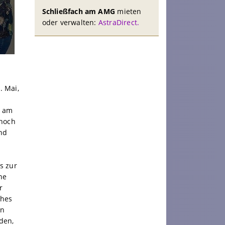
Schließfach am AMG
mieten
oder verwalten:
AstraDirect.
. Mai,
r am
 noch
ind
s zur
ne
r
ches
in
den,