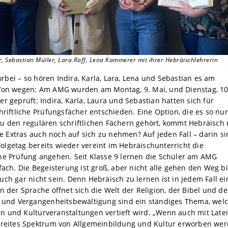
r, Sebastian Müller, Lara Raff, Lena Kammerer mit ihrer Hebräischlehrerin
vorbei – so hören Indira, Karla, Lara, Lena und Sebastian es am
Von wegen: Am AMG wurden am Montag, 9. Mai, und Dienstag, 10
 geprüft: Indira, Karla, Laura und Sebastian hatten sich für
hriftliche Prüfungsfächer entschieden. Eine Option, die es so nu
u den regulären schriftlichen Fächern gehört, kommt Hebräisch
he Extras auch noch auf sich zu nehmen? Auf jeden Fall – darin s
 Folgetag bereits wieder vereint im Hebräischunterricht die
he Prüfung angehen. Seit Klasse 9 lernen die Schüler am AMG
ach. Die Begeisterung ist groß, aber nicht alle gehen den Weg bi
ch gar nicht sein. Denn Hebräisch zu lernen ist in jedem Fall ei
 der Sprache öffnet sich die Welt der Religion, der Bibel und de
z und Vergangenheitsbewältigung sind ein ständiges Thema, wel
 und Kulturveranstaltungen vertieft wird. „Wenn auch mit Late
breites Spektrum von Allgemeinbildung und Kultur erworben wer