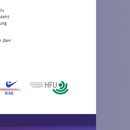
ls
steht
fung
e Dörr