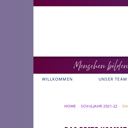
WILLKOMMEN
UNSER TEAM
HOME
·
SCHULJAHR 2021-22
·
DA