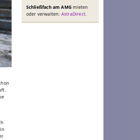
Schließfach am AMG
mieten
oder verwalten:
AstraDirect.
Schon
ft.
be
ch
in
er