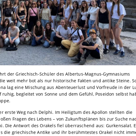
fahrt der Griechisch-Schüler des Albertus‑Magnus‑Gymnasiums
 die weit mehr bot als nur historische Fakten und antike Steine. 
na lag eine Mischung aus Abenteuerlust und Vorfreude in der Lu
ef ruhig, begleitet von Sonne und dem Gefühl, Poseidon selbst ha
uppe.
r erste Weg nach Delphi. Im Heiligtum des Apollon stellten die
roßen Fragen des Lebens – von Zukunftsplänen bis zur Suche na
. Die Antwort des Orakels fiel überraschend aus: Gurkensalat. E
s die griechische Antike und ihr berühmtestes Orakel nicht imm