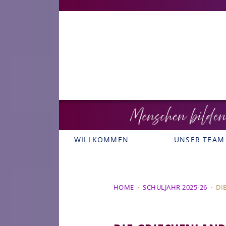
WILLKOMMEN
UNSER TEAM
HOME
·
SCHULJAHR 2025-26
·
DI