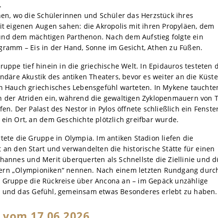
.
hen, wo die Schülerinnen und Schüler das Herzstück ihres
it eigenen Augen sahen: die Akropolis mit ihren Propyläen, dem
und dem mächtigen Parthenon. Nach dem Aufstieg folgte ein
gramm – Eis in der Hand, Sonne im Gesicht, Athen zu Füßen.
uppe tief hinein in die griechische Welt. In Epidauros testeten 
endäre Akustik des antiken Theaters, bevor es weiter an die Küst
in Hauch griechisches Lebensgefühl warteten. In Mykene tauchte
n der Atriden ein, während die gewaltigen Zyklopenmauern von T
en. Der Palast des Nestor in Pylos öffnete schließlich ein Fenster
ein Ort, an dem Geschichte plötzlich greifbar wurde.
tete die Gruppe in Olympia. Im antiken Stadion liefen die
 an den Start und verwandelten die historische Stätte für einen
hannes und Merit überquerten als Schnellste die Ziellinie und d
ern „Olympioniken“ nennen. Nach einem letzten Rundgang durc
 Gruppe die Rückreise über Ancona an – im Gepäck unzählige
 und das Gefühl, gemeinsam etwas Besonderes erlebt zu haben.
 vom 17.06.2026