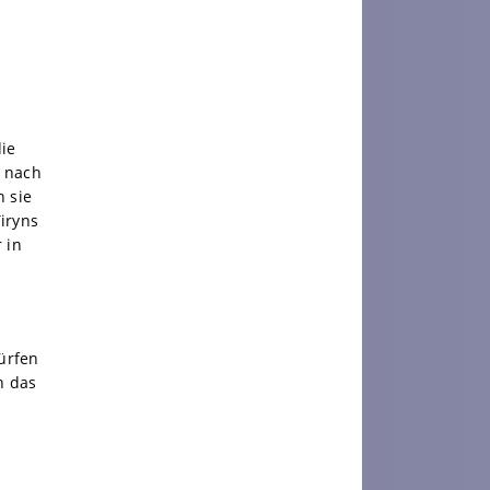
die
e nach
n sie
iryns
 in
ürfen
h das