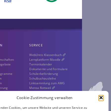
EN
SERVICE
WebUntis Klassenbuch
nschaften
Lernplattform Moodle
ngebote
Terminkalender
Dokumente und Formulare
rogramme
Schülerbeförderung
m
Schulbuchausleihe
en
Linksammlung zum AMG
ierung
Mensa Rottweil
kum
Sitemap
erationen
Cookie-Zustimmung verwalten
Schultier
enden Cookies, um unsere Website und unseren Service zu