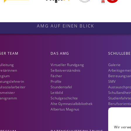
AMG AUF EINEN BLICK
SER TEAM
DAS AMG
SCHULLEB
ulleitung
Virtueller Rundgang
Galerie
retärinnen
Selbstverständnis
Arbeitsgemei
legium
Fächer
Betreuungsa
atungslehrerin
Profile
SMV
lsozialarbeiter
Stundentafel
Austauschp
smeister
Leitbild
Schullandhei
anigramm
Schulgeschichte
Studienfahrt
Alte Gymnasialbibliothek
Berufsorient
Albertus Magnus
Sozialprakti
Soziale Koop
Albert – Das 
Förderverein
Wir verw