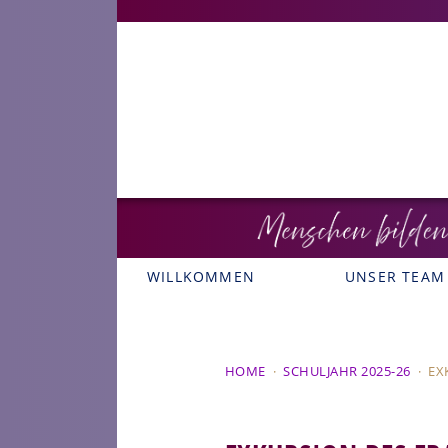
WILLKOMMEN
UNSER TEAM
HOME
·
SCHULJAHR 2025-26
·
EX