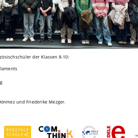
ösischschüler der Klassen 8-10:
rlaments
rg
 Dönmez und Friederike Mezger.