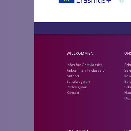
WILLKOMMEN
UN
Infos für Viertklässler
Sch
Ankommen in Klasse 5
Sek
Anfahrt
Kol
Schulwegplan
Ber
Radwegplan
Schu
Kontakt
Hau
Org