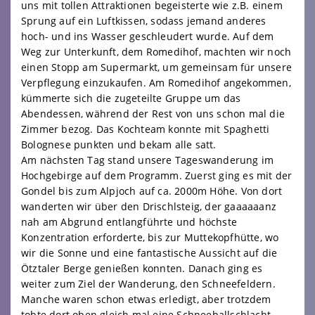
uns mit tollen Attraktionen begeisterte wie z.B. einem
Sprung auf ein Luftkissen, sodass jemand anderes
hoch- und ins Wasser geschleudert wurde. Auf dem
Weg zur Unterkunft, dem Romedihof, machten wir noch
einen Stopp am Supermarkt, um gemeinsam für unsere
Verpflegung einzukaufen. Am Romedihof angekommen,
kümmerte sich die zugeteilte Gruppe um das
Abendessen, während der Rest von uns schon mal die
Zimmer bezog. Das Kochteam konnte mit Spaghetti
Bolognese punkten und bekam alle satt.
Am nächsten Tag stand unsere Tageswanderung im
Hochgebirge auf dem Programm. Zuerst ging es mit der
Gondel bis zum Alpjoch auf ca. 2000m Höhe. Von dort
wanderten wir über den Drischlsteig, der gaaaaaanz
nah am Abgrund entlangführte und höchste
Konzentration erforderte, bis zur Muttekopfhütte, wo
wir die Sonne und eine fantastische Aussicht auf die
Ötztaler Berge genießen konnten. Danach ging es
weiter zum Ziel der Wanderung, den Schneefeldern.
Manche waren schon etwas erledigt, aber trotzdem
tobte dort oben gleich mal eine Schneeballschlacht,