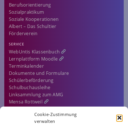
Berufsorientierung
Sozialpraktikum
Soziale Kooperationen
Albert – Das Schultier
Förderverein
SERVICE
WebUntis Klassenbuch
Lernplattform Moodle
Terminkalender
Dokumente und Formulare
Schülerbeförderung
Schulbuchausleihe
Linksammlung zum AMG
Mensa Rottweil
Sitemap
Cookie-Zustimmung
EINLOGGEN…
verwalten