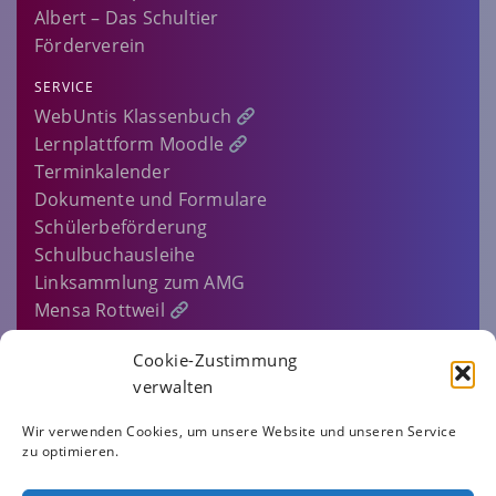
Albert – Das Schultier
Förderverein
SERVICE
WebUntis Klassenbuch
Lernplattform Moodle
Terminkalender
Dokumente und Formulare
Schülerbeförderung
Schulbuchausleihe
Linksammlung zum AMG
Mensa Rottweil
Sitemap
Cookie-Zustimmung
EINLOGGEN…
verwalten
IMPRESSUM
Wir verwenden Cookies, um unsere Website und unseren Service
zu optimieren.
DATENSCHUTZERKLÄRUNG