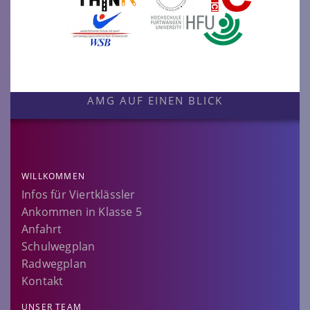
AMG AUF EINEN BLICK
WILLKOMMEN
Infos für Viertklässler
Ankommen in Klasse 5
Anfahrt
Schulwegplan
Radwegplan
Kontakt
UNSER TEAM