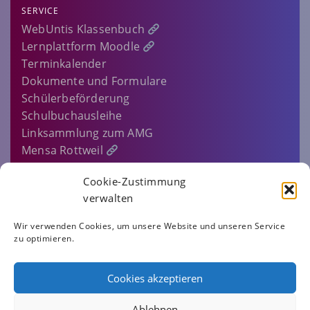
SERVICE
WebUntis Klassenbuch
Lernplattform Moodle
Terminkalender
Dokumente und Formulare
Schülerbeförderung
Schulbuchausleihe
Linksammlung zum AMG
Mensa Rottweil
Sitemap
Cookie-Zustimmung
EINLOGGEN…
verwalten
IMPRESSUM
Wir verwenden Cookies, um unsere Website und unseren Service
zu optimieren.
DATENSCHUTZERKLÄRUNG
COOKIE-RICHTLINIE (EU)
Cookies akzeptieren
AMG.ROTTWEIL
Ablehnen