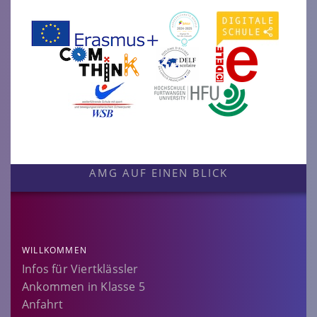
AMG AUF EINEN BLICK
WILLKOMMEN
Infos für Viertklässler
Ankommen in Klasse 5
Anfahrt