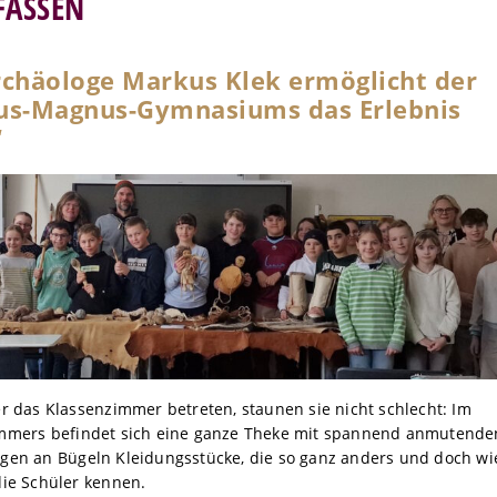
FASSEN
chäologe Markus Klek ermöglicht der
tus-Magnus-Gymnasiums das Erlebnis
“
r das Klassenzimmer betreten, staunen sie nicht schlecht: Im
immers befindet sich eine ganze Theke mit spannend anmutende
gen an Bügeln Kleidungsstücke, die so ganz anders und doch wi
die Schüler kennen.