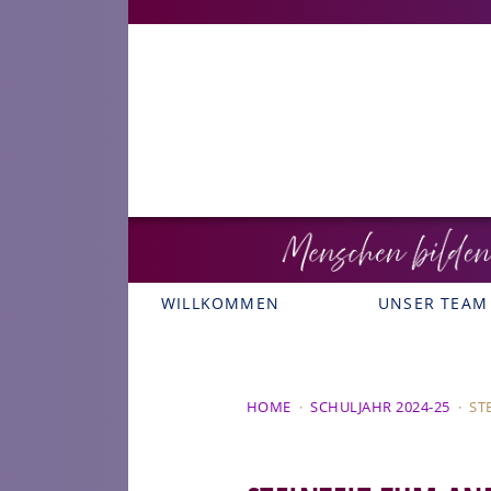
WILLKOMMEN
UNSER TEAM
HOME
·
SCHULJAHR 2024-25
·
ST