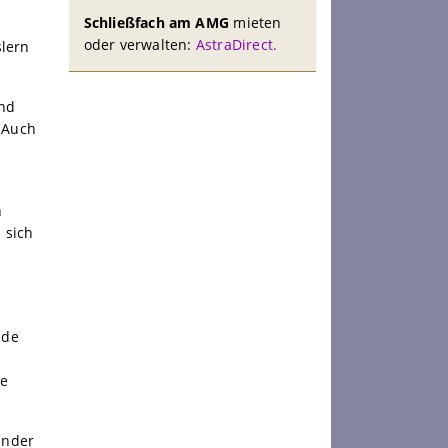
Schließfach am AMG
mieten
oder verwalten:
AstraDirect.
slern
und
 Auch
n
 sich
nde
te
under