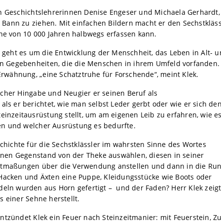
n Geschichtslehrerinnen Denise Engeser und Michaela Gerhardt,
en Bann zu ziehen. Mit einfachen Bildern macht er den Sechstkläs
nne von 10 000 Jahren halbwegs erfassen kann.
g geht es um die Entwicklung der Menschheit, das Leben in Alt- 
hen Gegebenheiten, die die Menschen in ihrem Umfeld vorfanden.
 Erwähnung, „eine Schatztruhe für Forschende“, meint Klek.
cher Hingabe und Neugier er seinen Beruf als
als er berichtet, wie man selbst Leder gerbt oder wie er sich de
einzeitausrüstung stellt, um am eigenen Leib zu erfahren, wie es
eben und welcher Ausrüstung es bedurfte.
schichte für die Sechstklässler im wahrsten Sinne des Wortes
einen Gegenstand von der Theke auswählen, diesen in seiner
utmaßungen über die Verwendung anstellen und dann in die Ru
Hacken und Äxten eine Puppe, Kleidungsstücke wie Boots oder
deln wurden aus Horn gefertigt – und der Faden? Herr Klek zeig
 einer Sehne herstellt.
tzündet Klek ein Feuer nach Steinzeitmanier: mit Feuerstein, Z