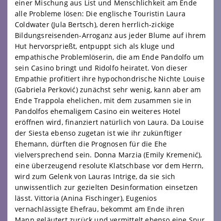
einer Mischung aus List und Menschlichkeit am Ende
alle Probleme lösen: Die englische Touristin Laura
Coldwater (Jula Bertsch), deren herrlich-zickige
Bildungsreisenden-Arroganz aus jeder Blume auf ihrem
Hut hervorsprießt, entpuppt sich als kluge und
empathische Problemlöserin, die am Ende Pandolfo um
sein Casino bringt und Ridolfo heiratet. Von dieser
Empathie profitiert ihre hypochondrische Nichte Louise
(Gabriela Perković) zunächst sehr wenig, kann aber am
Ende Trappola ehelichen, mit dem zusammen sie in
Pandolfos ehemaligem Casino ein weiteres Hotel
eröffnen wird, finanziert natürlich von Laura. Da Louise
der Siesta ebenso zugetan ist wie ihr zukünftiger
Ehemann, dürften die Prognosen für die Ehe
vielversprechend sein. Donna Marzia (Emily Kremenić),
eine überzeugend resolute Klatschbase vor dem Herrn,
wird zum Gelenk von Lauras Intrige, da sie sich
unwissentlich zur gezielten Desinformation einsetzen
lässt. Vittoria (Anina Fischinger), Eugenios
vernachlässigte Ehefrau, bekommt am Ende ihren
Mann geläutert zurück und vermittelt ebenso eine Spur