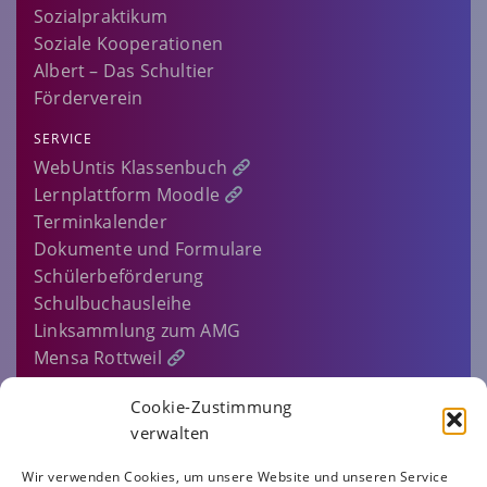
Sozialpraktikum
Soziale Kooperationen
Albert – Das Schultier
Förderverein
SERVICE
WebUntis Klassenbuch
Lernplattform Moodle
Terminkalender
Dokumente und Formulare
Schülerbeförderung
Schulbuchausleihe
Linksammlung zum AMG
Mensa Rottweil
Sitemap
Cookie-Zustimmung
EINLOGGEN…
verwalten
IMPRESSUM
Wir verwenden Cookies, um unsere Website und unseren Service