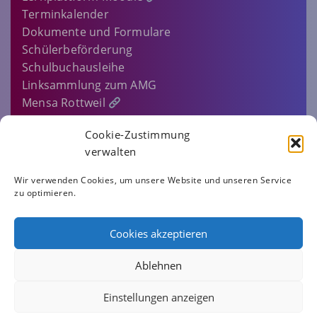
Terminkalender
Dokumente und Formulare
Schülerbeförderung
Schulbuchausleihe
Linksammlung zum AMG
Mensa Rottweil
Sitemap
Cookie-Zustimmung
EINLOGGEN…
verwalten
IMPRESSUM
Wir verwenden Cookies, um unsere Website und unseren Service
zu optimieren.
DATENSCHUTZERKLÄRUNG
COOKIE-RICHTLINIE (EU)
Cookies akzeptieren
AMG.ROTTWEIL
Ablehnen
Einstellungen anzeigen