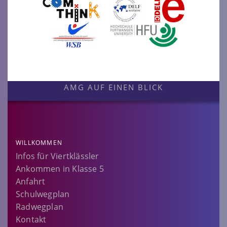
AMG AUF EINEN BLICK
WILLKOMMEN
Infos für Viertklässler
Ankommen in Klasse 5
Anfahrt
Schulwegplan
Radwegplan
Kontakt