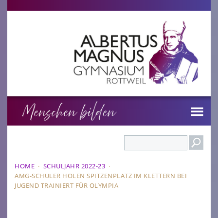
Search
HOME
·
SCHULJAHR 2022-23
·
AMG-SCHÜLER HOLEN SPITZENPLATZ IM KLETTERN BEI
JUGEND TRAINIERT FÜR OLYMPIA